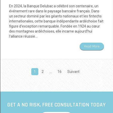
En 2024, la Banque Delubac a célébré son centenaire, un
événement rare dans le paysage bancaire français. Dans
un secteur dominé par les géants nationaux et les fintechs
internationales, cette banque indépendante ardéchoise fait
figure d'exception remarquable. Fondée en 1924 au cœur
des montagnes ardéchoises, elle incarne aujourd'hui
l'alliance réussie…
Read More
Pagination
1
2
…
16
Suivant
des
publications
GET A NO RISK, FREE CONSULTATION TODAY